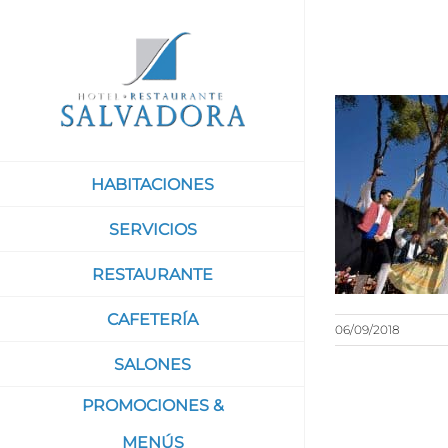
Saltar
al
contenido
HABITACIONES
SERVICIOS
RESTAURANTE
CAFETERÍA
06/09/2018
SALONES
PROMOCIONES &
MENÚS