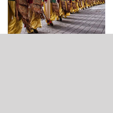
Fiesta de moros y cristianos de Villena
2018
29/08/2018
|
Eventos
,
Planes para el Verano
,
Sin
categoría
,
Villena
Fiesta de moros y cristianos de Villena
2018 Del 4 al 9 de septiembre se celebra la
fiesta de moros y cristianos de Villena 2018
, en honor a Nuestra Señora de las
Virtudes, la patrona de la ciudad. Esta