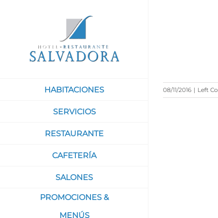
Saltar
al
contenido
Quisque id le
sollicitudin s
HABITACIONES
08/11/2016
|
Left Co
SERVICIOS
RESTAURANTE
CAFETERÍA
SALONES
PROMOCIONES &
MENÚS