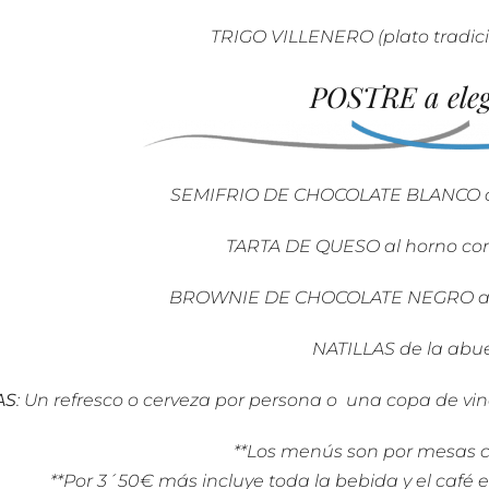
TRIGO VILLENERO (plato tradicio
POSTRE a eleg
SEMIFRIO DE CHOCOLATE BLANCO co
TARTA DE QUESO al horno co
BROWNIE DE CHOCOLATE NEGRO al 
NATILLAS de la abu
AS
: Un refresco o cerveza por persona o
una copa de vino
**Los menús son por mesas c
**Por 3´50€ más incluye toda la bebida y el café 