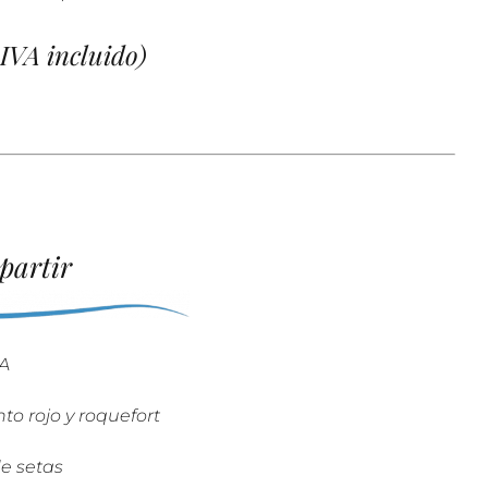
IVA incluido)
artir
A
 rojo y roquefort
e setas