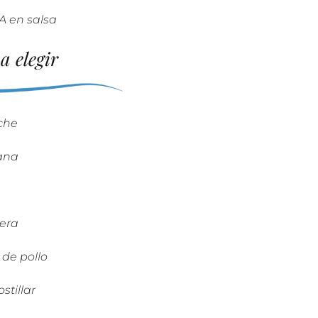
 en salsa
 elegir
che
ana
era
de pollo
tillar