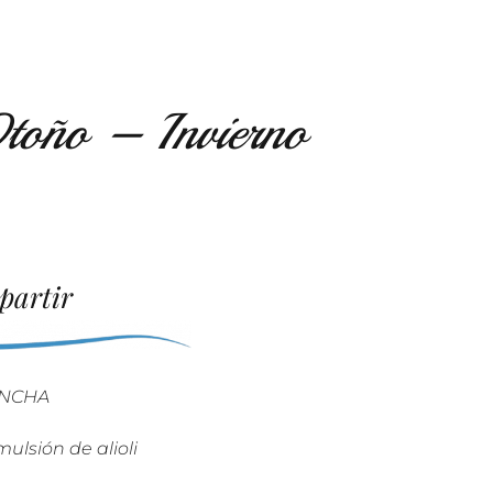
toño – Invierno
artir
ANCHA
sión de alioli