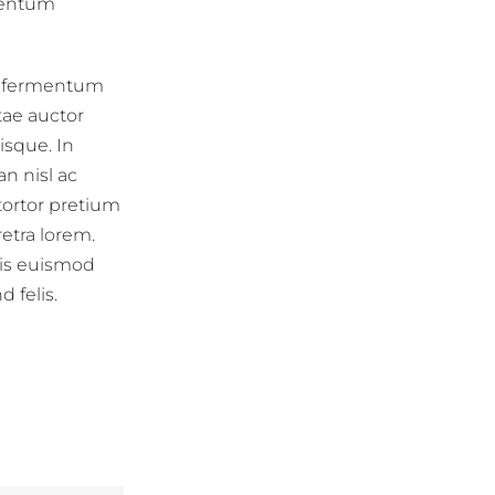
mentum
am fermentum
tae auctor
isque. In
n nisl ac
tortor pretium
retra lorem.
ris euismod
d felis.