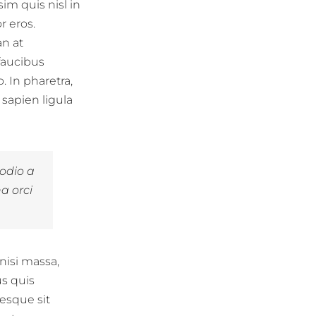
im quis nisl in
r eros.
an at
faucibus
 In pharetra,
 sapien ligula
odio a
a orci
nisi massa,
us quis
esque sit