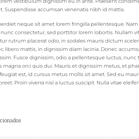
 lorem vestibulum dignissim eu in ante. Praesent condi
et. Suspendisse accumsan venenatis nibh id mattis.
rdiet neque sit amet lorem fringilla pellentesque. N
nunc consectetur, sed porttitor lorem lobortis. Nullam vi
tur rutrum placerat odio, in sodales mauris dictum sceler
c libero mattis, in dignissim diam lacinia. Donec accumsa
ssim. Fusce dignissim, odio a pellentesque luctus, nunc 
tas magna orci quis dui. Mauris et dignissim metus, et pha
feugiat est, id cursus metus mollis sit amet. Sed eu mau
reet. Proin viverra nisl a luctus suscipit. Nulla vitae eleifen
acionados