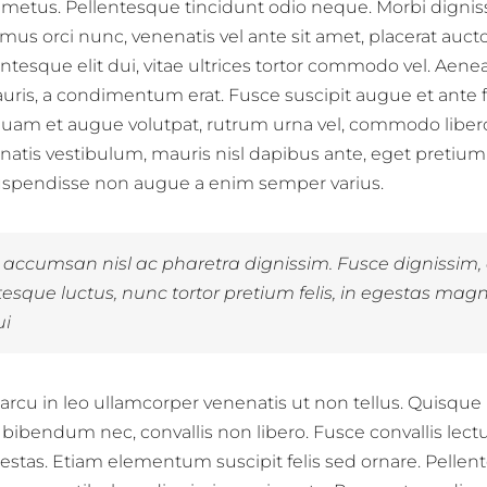
metus. Pellentesque tincidunt odio neque. Morbi digniss
amus orci nunc, venenatis vel ante sit amet, placerat aucto
ntesque elit dui, vitae ultrices tortor commodo vel. Aene
is, a condimentum erat. Fusce suscipit augue et ante 
quam et augue volutpat, rutrum urna vel, commodo libero.
enatis vestibulum, mauris nisl dapibus ante, eget pretium
spendisse non augue a enim semper varius.
accumsan nisl ac pharetra dignissim. Fusce dignissim, 
tesque luctus, nunc tortor pretium felis, in egestas magn
ui
rcu in leo ullamcorper venenatis ut non tellus. Quisque 
bibendum nec, convallis non libero. Fusce convallis lect
stas. Etiam elementum suscipit felis sed ornare. Pellent