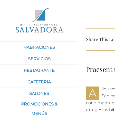
Saltar
al
contenido
Share This Lo
HABITACIONES
SERVICIOS
Praesent 
RESTAURANTE
CAFETERÍA
A
liquam
SALONES
Sed co
condimentum p
PROMOCIONES &
ut, egestas b
MENÚS