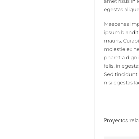
amet risus in
egestas aliqu
Maecenas impe
ipsum blandit 
mauris. Curabi
molestie ex ne
pharetra digni
felis, in eges
Sed tincidunt 
nisi egestas lao
Proyectos rel