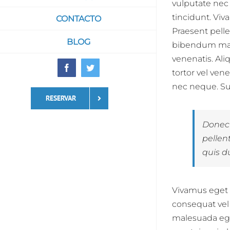
vulputate nec 
tincidunt. Viv
CONTACTO
Praesent pelle
BLOG
bibendum maur
venenatis. Ali
Facebook
Twitter
tortor vel ven
nec neque. Su
RESERVAR
Donec 
pellen
quis d
Vivamus eget a
consequat vel 
malesuada ege