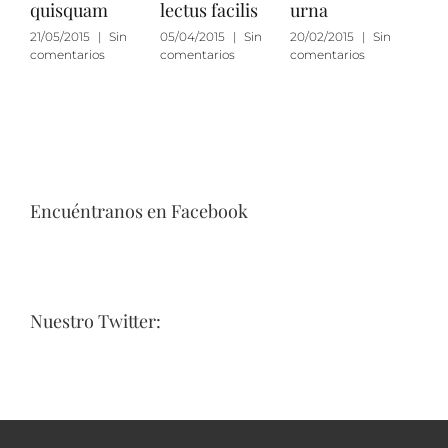
quisquam
lectus facilis
urna
eff
21/05/2015
|
Sin
05/04/2015
|
Sin
20/02/2015
|
Sin
20/0
comentarios
comentarios
comentarios
come
Encuéntranos en Facebook
Nuestro Twitter: