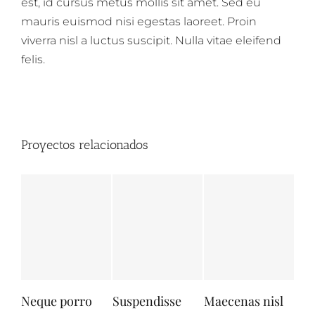
est, id cursus metus mollis sit amet. Sed eu
mauris euismod nisi egestas laoreet. Proin
viverra nisl a luctus suscipit. Nulla vitae eleifend
felis.
Proyectos relacionados
Neque porro
Suspendisse
Maecenas nisl
Sed