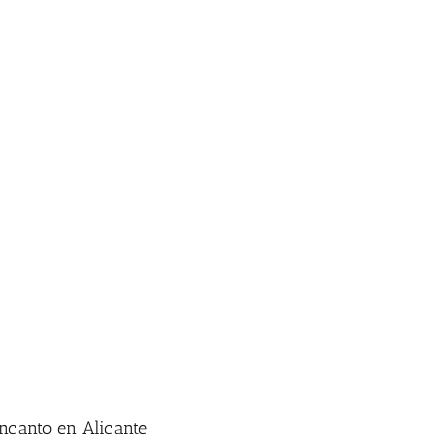
Inicio
|
Etiqueta:
Castalla
ncanto en Alicante