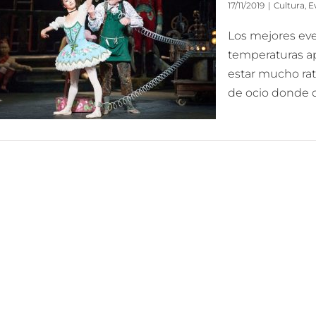
17/11/2019
|
Cultura
,
E
Los mejores eve
temperaturas ap
estar mucho rato 
de ocio donde de