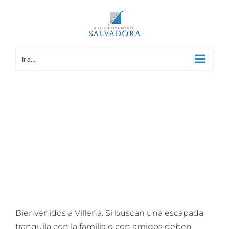
Saltar
al
contenido
Ir a...
Bienvenidos a Villena. Si buscan una escapada
tranquila con la familia o con amigos deben