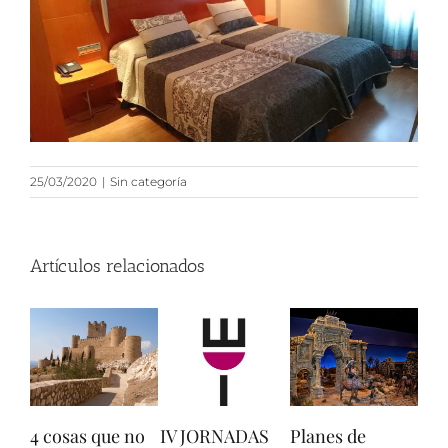
25/03/2020
|
Sin categoría
Artículos relacionados
 cosas que no
IV JORNADAS
Planes de
Agenda d