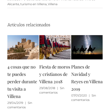
Alicante
,
turismo en Villena
,
Villena
Artículos relacionados
4 cosas que no
Fiesta de moros
Planes de
5 p
te puedes
y cristianos de
Navidad y
enc
perder durante
Villena 2018
Reyes en Villena
Ali
tu visita a
2019
29/08/2018
|
Sin
27/1
comentarios
come
Villena
07/01/2020
|
Sin
comentarios
29/04/2019
|
Sin
comentarios