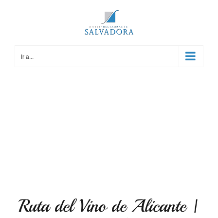
Saltar
al
contenido
Ir a...
Ruta del Vino de Alicante |